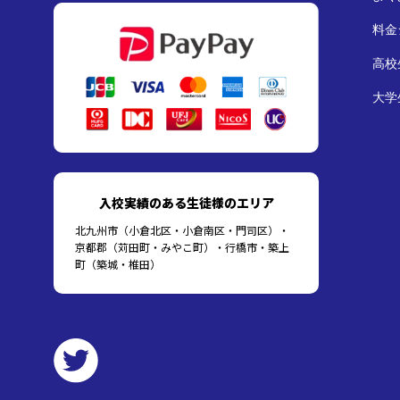
料金
高校
大学
入校実績のある生徒様のエリア
北九州市（小倉北区・小倉南区・門司区）・
京都郡（苅田町・みやこ町）・行橋市・築上
町（築城・椎田）