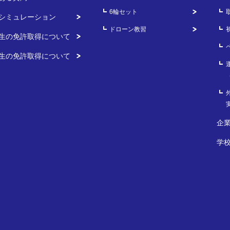
6輪セット
シミュレーション
ドローン教習
生の免許取得について
生の免許取得について
企
学