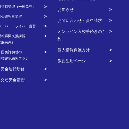
取得時講習（一種免許）
お知らせ
初心運転者講習
お問い合わせ・資料請求
ペーパードライバー講習
オンライン入校手続きの予
運転再開支援講習
約
（脳疾患）
個人情報保護方針
外国免許切替の
実技確認練習プラン
教習生用ページ
業安全運転研修
校交通安全講習