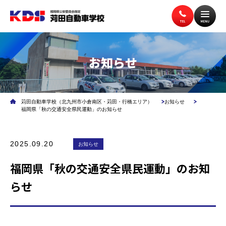
お知らせ
トップページ
入校案内
苅田自動車学校（北九州市小倉南区・苅田・行橋エリア）
お知らせ
教習案内
講習案内
福岡県「秋の交通安全県民運動」のお知らせ
2025.09.20
施設案内
お知らせ
アクセス
福岡県「秋の交通安全県民運動」のお知
らせ
無料送迎バス
よくある質問