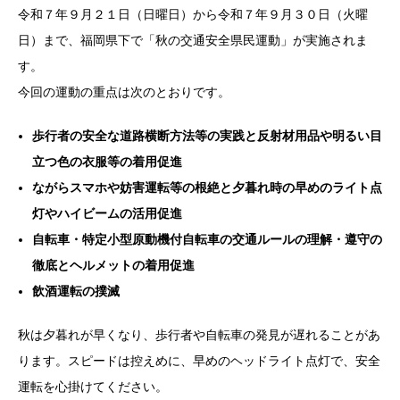
企業安全運転研修
学校交通安全講習
令和７年９月２１日（日曜日）から令和７年９月３０日（火曜
日）まで、福岡県下で「秋の交通安全県民運動」が実施されま
す。
教習生ページ
今回の運動の重点は次のとおりです。
歩行者の安全な道路横断方法等の実践と反射材用品や明るい目
立つ色の衣服等の着用促進
ながらスマホや妨害運転等の根絶と夕暮れ時の早めのライト点
灯やハイビームの活用促進
自転車・特定小型原動機付自転車の交通ルールの理解・遵守の
徹底とヘルメットの着用促進
飲酒運転の撲滅
秋は夕暮れが早くなり、歩行者や自転車の発見が遅れることがあ
ります。スピードは控えめに、早めのヘッドライト点灯で、安全
運転を心掛けてください。